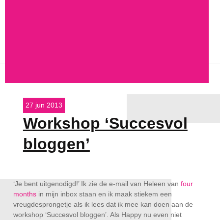
Chantal
schrijft | Mijn
persoonlijke
blog
27 jun 2013
Workshop ‘Succesvol
bloggen’
‘Je bent uitgenodigd!’ Ik zie de e-mail van Heleen van
four months
in mijn inbox staan en ik maak stiekem een
vreugdesprongetje als ik lees dat ik mee kan doen aan
de workshop ‘Succesvol bloggen’. Als Happy nu even